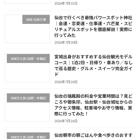
2026年7月31日
仙台で行くべき最強パワースポット神社
地域/伝統行事
｜金運・恋愛運・仕事運・六芒星・スピ
リチュアルスポットを徹底解説！実際に
行ってみた
2026年7月30日
宮城出身がおすすめする仙台観光モデル
地域文化旅/訪問・体験記
コース｜1泊2日・日帰り・車あり／なし
で巡る歴史・グルメ・スイーツ完全ガイ
ド
2026年7月26日
仙台の瑞鳳殿の料金や営業時間は？見ど
地域文化旅/訪問・体験記
ころや御朱印、仙台駅・仙台城址からの
アクセス情報、駐車場やお守り情報、実
際に行ってみた！
2026年7月26日
仙台朝市の朝ごはんや食べ歩きのおすす
地域文化旅/訪問・体験記