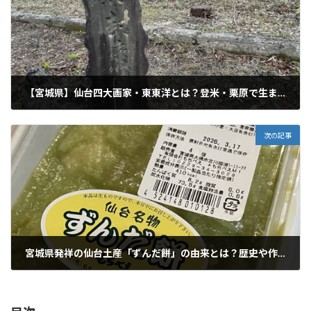
【宮城県】仙台四大画家・東東洋とは？登米・栗原で生まれ育ち京都に行った奇才の魅力をたずねるin仙台市博物館・筆塚
2025年11月23日
次の記事
宮城県発祥の仙台土産「ずんだ餅」の由来とは？歴史や作り方・レシピ、作られた理由、村上屋などずんだ餅の有名店を紹介
2025年11月26日