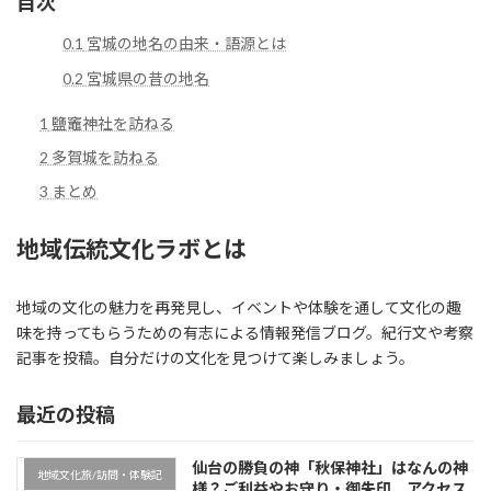
目次
0.1
宮城の地名の由来・語源とは
0.2
宮城県の昔の地名
1
鹽竈神社を訪ねる
2
多賀城を訪ねる
3
まとめ
地域伝統文化ラボとは
地域の文化の魅力を再発見し、イベントや体験を通して文化の趣
味を持ってもらうための有志による情報発信ブログ。紀行文や考察
記事を投稿。自分だけの文化を見つけて楽しみましょう。
最近の投稿
仙台の勝負の神「秋保神社」はなんの神
地域文化旅/訪問・体験記
様？ご利益やお守り・御朱印、アクセス