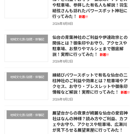
や駐車場、参拝した有名人も解説！羽生
結弦さんも訪れたパワースポット神社に
行ってみた！
新着!!
2026年8月8日
仙台の青葉神社のご利益や伊達政宗との
地域文化旅/訪問・体験記
関係とは？御朱印やお守り、アクセスや
駐車場、お祭りやマルシェまで徹底解
説！実際に行ってみた！
新着!!
2026年8月2日
縁結びパワースポットで有名な仙台の二
地域文化旅/訪問・体験記
柱神社のご利益や効果とは？駐車場やア
クセス、お守り・ブレスレットや御朱印
情報など解説！実際に行ってみた！
新着!!
2026年8月2日
展望台からの夜景が綺麗な仙台の愛宕神
地域文化旅/訪問・体験記
社はなんの神様？読み方やご利益、カフ
ェやお守り、アクセスや駐車場、広瀬川
が見下ろせる展望東屋に行ってみた！