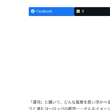
終
更
新
Facebook
X
日
時
:
「運河」と聞いて、どんな風景を思い浮かべ
りと進むヨーロッパの都市──そんなイメー