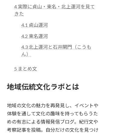
4
実際に貞山・東名・北上運河を見て
きた
4.1
貞山運河
4.2
東名運河
4.3
北上運河と石井閘門（こうも
ん）
5
まとめ文
地域伝統文化ラボとは
地域の文化の魅力を再発見し、イベントや
体験を通して文化の趣味を持ってもらうた
めの有志による情報発信ブログ。紀行文や
考察記事を投稿。自分だけの文化を見つけ