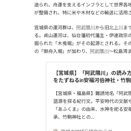
造られ、舟運を支えるインフラとして世界各
が整備され、特に米や木材などの輸送に活用
宮城県の運河群は、
阿武隈川
から旧
北上川
ま
る。貞山運河は、仙台藩初代藩主・伊達政宗
掘られた「木曵堀」がその起源とされる。そ
の「御舟入堀」が加わり、
阿武隈川
〜松島湾
【宮城県】「阿武隈川」の読み
をたずねるin安福河伯神社・竹
【宮城県・福島県】難読地名「阿武
語源を探る紀行文。平安時代の文献
「あふくま」の由来、水神を祀る安
承、竹駒神社との…