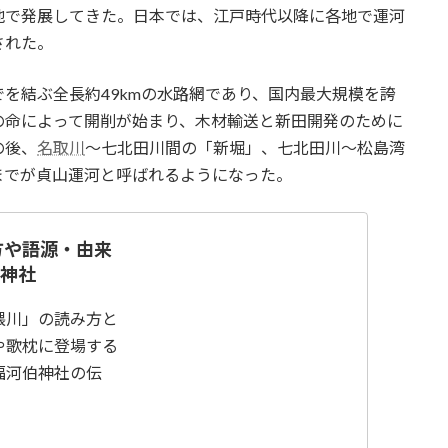
地で発展してきた。日本では、江戸時代以降に各地で運河
された。
でを結ぶ全長約49kmの水路網であり、国内最大規模を誇
の命によって開削が始まり、木材輸送と新田開発のために
の後、
名取川
〜七北田川間の「新堀」、七北田川〜松島湾
までが貞山運河と呼ばれるようになった。
方や語源・由来
駒神社
隈川」の読み方と
や歌枕に登場する
福河伯神社の伝