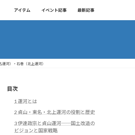
アイテム
イベント記事
最新記事
名運河）・石巻（北上運河）
目次
1
運河とは
2
貞山・東名・北上運河の役割と歴史
3
伊達政宗と貞山運河──国土改造の
ビジョンと国家戦略