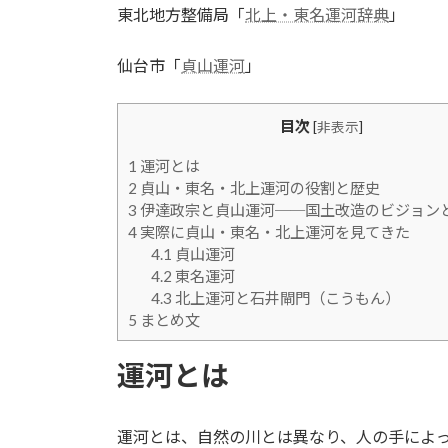
東北地方整備局「
北上・東名運河辞典
」
仙台市「
貞山運河
」
目次
[
非表示
]
1
運河とは
2
貞山・東名・北上運河の役割と歴史
3
伊達政宗と貞山運河──国土改造のビジョン
4
実際に貞山・東名・北上運河を見てきた
4.1
貞山運河
4.2
東名運河
4.3
北上運河と石井閘門（こうもん）
5
まとめ文
運河とは
運河とは、自然の川とは異なり、人の手によ