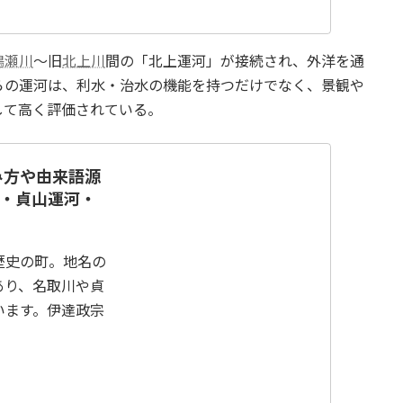
鳴瀬川
〜旧
北上川
間の「北上運河」が接続され、外洋を通
らの運河は、利水・治水の機能を持つだけでなく、景観や
して高く評価されている。
み方や由来語源
松・貞山運河・
歴史の町。地名の
あり、名取川や貞
います。伊達政宗