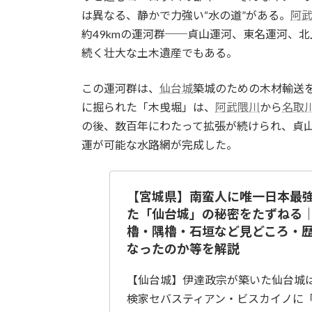
は異なる、静かで力強い“水の道”がある。
阿
約49kmの運河群──貞山運河、東名運河、
続く壮大な土木遺産でもある。
この運河群は、
仙台城
築城のための木材輸送
に掘られた「木曵堀」は、
阿武隈川
から
名取
の後、数百年にわたって拡張が続けられ、貞
運が可能な水路網が完成した。
【宮城県】南蛮人に唯一日本最
た「仙台城」の秘密をたずねる
櫓・隅櫓・石垣など見どころ・
なったのか等を解説
【仙台城】伊達政宗が築いた仙台城
検家セバスティアン・ビスカイノに