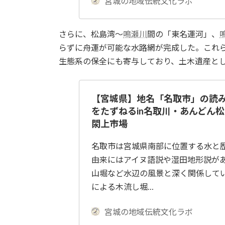
宮城の地域伝統文化ラボ
さらに、松島湾〜
鳴瀬川
間の「東名運河」、
らずに舟運が可能な水路網が完成した。これ
生態系の保全にも寄与しており、土木遺産と
【宮城県】地名「名取市」の読
をたずねるin名取川・あんどん
閖上市場
名取市は宮城県南部に位置する水と
由来にはアイヌ語説や湿田地形説が
山堀など水辺の風景と深く関係して
による木流し堀…
宮城の地域伝統文化ラボ