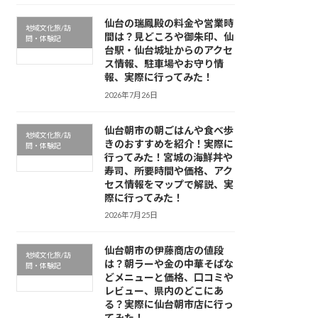
仙台の瑞鳳殿の料金や営業時
地域文化旅/訪
間は？見どころや御朱印、仙
問・体験記
台駅・仙台城址からのアクセ
ス情報、駐車場やお守り情
報、実際に行ってみた！
2026年7月26日
仙台朝市の朝ごはんや食べ歩
地域文化旅/訪
きのおすすめを紹介！実際に
問・体験記
行ってみた！宮城の海鮮丼や
寿司、所要時間や価格、アク
セス情報をマップで解説、実
際に行ってみた！
2026年7月25日
仙台朝市の伊藤商店の値段
地域文化旅/訪
は？朝ラーや金の中華そばな
問・体験記
どメニューと価格、口コミや
レビュー、県内のどこにあ
る？実際に仙台朝市店に行っ
てみた！