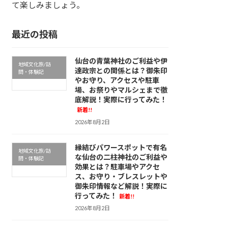
て楽しみましょう。
最近の投稿
仙台の青葉神社のご利益や伊
地域文化旅/訪
達政宗との関係とは？御朱印
問・体験記
やお守り、アクセスや駐車
場、お祭りやマルシェまで徹
底解説！実際に行ってみた！
新着!!
2026年8月2日
縁結びパワースポットで有名
地域文化旅/訪
な仙台の二柱神社のご利益や
問・体験記
効果とは？駐車場やアクセ
ス、お守り・ブレスレットや
御朱印情報など解説！実際に
行ってみた！
新着!!
2026年8月2日