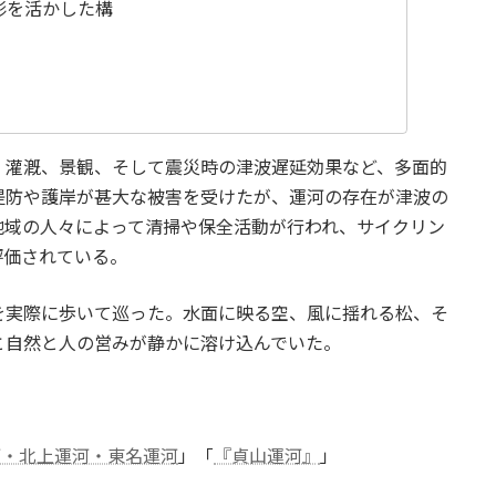
形を活かした構
、灌漑、景観、そして震災時の津波遅延効果など、多面的
堤防や護岸が甚大な被害を受けたが、運河の存在が津波の
地域の人々によって清掃や保全活動が行われ、サイクリン
評価されている。
を実際に歩いて巡った。水面に映る空、風に揺れる松、そ
と自然と人の営みが静かに溶け込んでいた。
河・北上運河・東名運河
」「
『貞山運河』
」