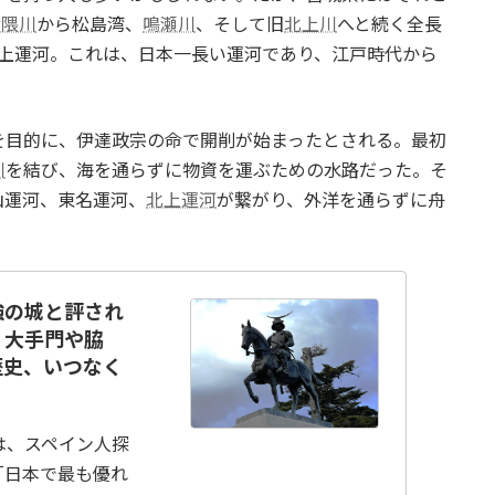
武隈川
から松島湾、
鳴瀬川
、そして旧
北上川
へと続く全長
北上運河。これは、日本一長い運河であり、江戸時代から
を目的に、伊達政宗の命で開削が始まったとされる。最初
川
を結び、海を通らずに物資を運ぶための水路だった。そ
山運河、東名運河、
北上運河
が繋がり、外洋を通らずに舟
強の城と評され
｜大手門や脇
歴史、いつなく
は、スペイン人探
「日本で最も優れ