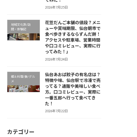
2026年7月25日
花笠だんご本舗の値段？メニ
地域文化旅/訪
ューや賞味期限、仙台朝市で
問・体験記
食べ歩きするならずんだ餅！
アクセスや駐車場、営業時間
や口コミレビュー、実際に行
ってみた！」
2026年7月24日
仙台あおば餃子の有名店は？
郷土料理/食/グル
特徴や味、仙台駅で冷凍で売
メ
ってる？通販や美味しい食べ
方。口コミレビュー、実際に
一番五郎へ行って食べてき
た！
2026年7月22日
カテゴリー