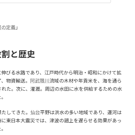
河の定義
」
役割と歴史
に伸びる水路であり、江戸時代から明治・昭和にかけて拡
ず、物資輸送。
阿武隈川
流域の木材や年貢米を、海を通ら
された。次に、灌漑。周辺の水田に水を供給するための水
た。
果たしてきた。
仙台
平野は洪水の多い地域であり、運河は
特に東日本大震災では、津波の遡上を遅らせる効果があっ
た。