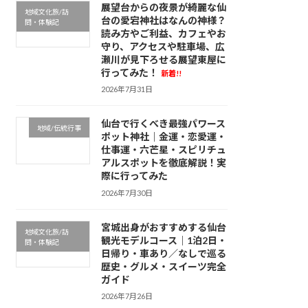
展望台からの夜景が綺麗な仙
地域文化旅/訪
台の愛宕神社はなんの神様？
問・体験記
読み方やご利益、カフェやお
守り、アクセスや駐車場、広
瀬川が見下ろせる展望東屋に
行ってみた！
新着!!
2026年7月31日
仙台で行くべき最強パワース
地域/伝統行事
ポット神社｜金運・恋愛運・
仕事運・六芒星・スピリチュ
アルスポットを徹底解説！実
際に行ってみた
2026年7月30日
宮城出身がおすすめする仙台
地域文化旅/訪
観光モデルコース｜1泊2日・
問・体験記
日帰り・車あり／なしで巡る
歴史・グルメ・スイーツ完全
ガイド
2026年7月26日