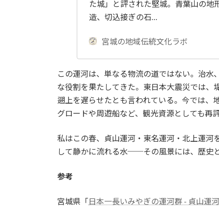
た城」と評された堅城。青葉山の地
造、切込接ぎの石…
宮城の地域伝統文化ラボ
この運河は、単なる物流の道ではない。治水
な役割を果たしてきた。東日本大震災では、
遡上を遅らせたとも言われている。今では、
グロードや周遊船など、観光資源としても再
私はこの春、貞山運河・東名運河・北上運河
して静かに流れる水──その風景には、歴史
参考
宮城県「
日本一長いみやぎの運河群 - 貞山運