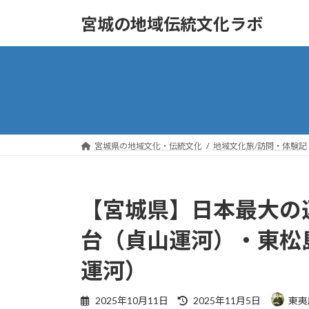
コ
ナ
宮城の地域伝統文化ラボ
ン
ビ
テ
ゲ
ン
ー
ツ
シ
へ
ョ
ス
ン
キ
に
ッ
移
宮城県の地域文化・伝統文化
地域文化旅/訪問・体験記
プ
動
【宮城県】日本最大の
台（貞山運河）・東松
運河）
最
2025年10月11日
2025年11月5日
東夷