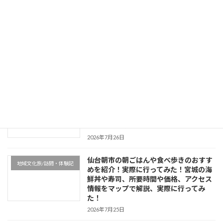
2026年7月30日
宮城出身がおすすめする仙台観光モデル
地域文化旅/訪問・体験記
コース｜1泊2日・日帰り・車あり／なし
で巡る歴史・グルメ・スイーツ完全ガイ
ド
2026年7月26日
仙台の瑞鳳殿の料金や営業時間は？見ど
地域文化旅/訪問・体験記
ころや御朱印、仙台駅・仙台城址からの
アクセス情報、駐車場やお守り情報、実
際に行ってみた！
2026年7月26日
仙台朝市の朝ごはんや食べ歩きのおすす
地域文化旅/訪問・体験記
めを紹介！実際に行ってみた！宮城の海
鮮丼や寿司、所要時間や価格、アクセス
情報をマップで解説、実際に行ってみ
た！
2026年7月25日