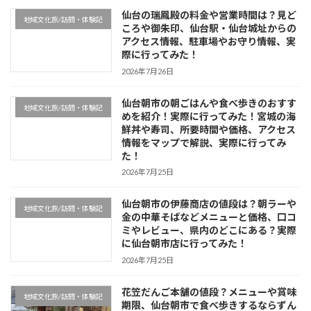
仙台の瑞鳳殿の料金や営業時間は？見ど
地域文化旅/訪問・体験記
ころや御朱印、仙台駅・仙台城址からの
アクセス情報、駐車場やお守り情報、実
際に行ってみた！
2026年7月26日
仙台朝市の朝ごはんや食べ歩きのおすす
地域文化旅/訪問・体験記
めを紹介！実際に行ってみた！宮城の海
鮮丼や寿司、所要時間や価格、アクセス
情報をマップで解説、実際に行ってみ
た！
2026年7月25日
仙台朝市の伊藤商店の値段は？朝ラーや
地域文化旅/訪問・体験記
金の中華そばなどメニューと価格、口コ
ミやレビュー、県内のどこにある？実際
に仙台朝市店に行ってみた！
2026年7月25日
花笠だんご本舗の値段？メニューや賞味
地域文化旅/訪問・体験記
期限、仙台朝市で食べ歩きするならずん