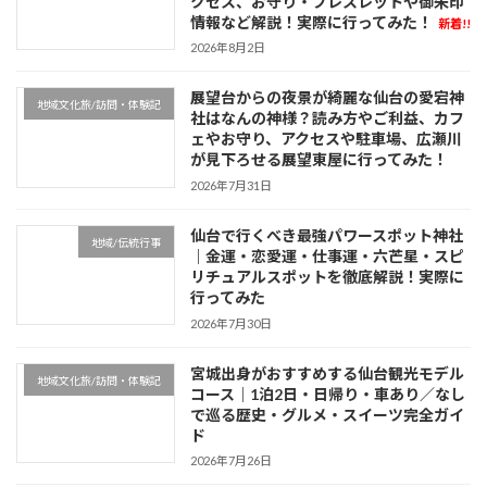
クセス、お守り・ブレスレットや御朱印
情報など解説！実際に行ってみた！
新着!!
2026年8月2日
展望台からの夜景が綺麗な仙台の愛宕神
地域文化旅/訪問・体験記
社はなんの神様？読み方やご利益、カフ
ェやお守り、アクセスや駐車場、広瀬川
が見下ろせる展望東屋に行ってみた！
2026年7月31日
仙台で行くべき最強パワースポット神社
地域/伝統行事
｜金運・恋愛運・仕事運・六芒星・スピ
リチュアルスポットを徹底解説！実際に
行ってみた
2026年7月30日
宮城出身がおすすめする仙台観光モデル
地域文化旅/訪問・体験記
コース｜1泊2日・日帰り・車あり／なし
で巡る歴史・グルメ・スイーツ完全ガイ
ド
2026年7月26日