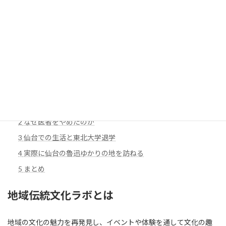
【宮城県】日本初の金を見つけた朝鮮王族「百済王敬福」ってどんな人？読み方や由来、なぜ宮城にいたの？実際に行ってみた黄金山神社や多賀城に行ってみた
2025年11月16日
目次
1
魯迅とはどんな人？
2
なぜ医者をやめたのか
3
仙台での生活と東北大学退学
4
実際に仙台の魯迅ゆかりの地を訪ねる
5
まとめ
地域伝統文化ラボとは
地域の文化の魅力を再発見し、イベントや体験を通して文化の趣