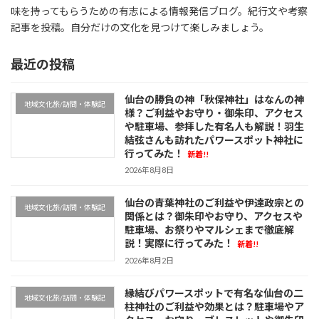
味を持ってもらうための有志による情報発信ブログ。紀行文や考察
記事を投稿。自分だけの文化を見つけて楽しみましょう。
最近の投稿
仙台の勝負の神「秋保神社」はなんの神
地域文化旅/訪問・体験記
様？ご利益やお守り・御朱印、アクセス
や駐車場、参拝した有名人も解説！羽生
結弦さんも訪れたパワースポット神社に
行ってみた！
新着!!
2026年8月8日
仙台の青葉神社のご利益や伊達政宗との
地域文化旅/訪問・体験記
関係とは？御朱印やお守り、アクセスや
駐車場、お祭りやマルシェまで徹底解
説！実際に行ってみた！
新着!!
2026年8月2日
縁結びパワースポットで有名な仙台の二
地域文化旅/訪問・体験記
柱神社のご利益や効果とは？駐車場やア