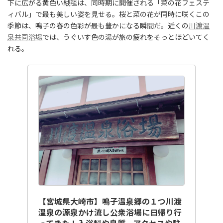
下に広がる黄色い絨毯は、同時期に開催される「菜の花フェステ
ィバル」で最も美しい姿を見せる。桜と菜の花が同時に咲くこの
季節は、鳴子の春の色彩が最も豊かになる瞬間だ。近くの
川渡温
泉共同浴場
では、うぐいす色の湯が旅の疲れをそっとほどいてく
れる。
【宮城県大崎市】鳴子温泉郷の１つ川渡
温泉の源泉かけ流し公衆浴場に日帰り行