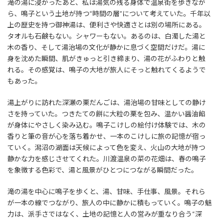
滝の湯に浸かったあと、私は湯気の残る身体で温泉街を歩きなが
ら、鳴子という土地が持つ“時間の層”について考えていた。千年以
上の歴史を持つ御神湯は、便利さや快適さとは別の場所にある。
タオルも石鹸もない。シャワーもない。あるのは、白濁した湯と
木の香り、そして湯治場の文化が静かに息づく空間だけだ。湯に
身を沈めた瞬間、肌がきゅっと引き締まり、湯の花がふわりと触
れる。その感覚は、鳴子の大地が旅人にそっと触れてくるようで
もあった。
湯上がりに訪れた深瀬の栗だんごは、湯治場の甘味としての静け
さを持っていた。つきたての餅に大粒の栗を包み、温かい醤油餡
が身体にやさしく染み込む。鳴子こけしの絵付け体験では、木の
香りと筆の音が心を落ち着かせ、一本のこけしに旅の記憶が宿っ
ていく。潟沼の湖面は天候によって色を変え、火山の大地が持つ
静かな力を感じさせてくれた。川渡温泉の菜の花畑は、春の鳴子
を象徴する色彩で、湯と風景がひとつにつながる瞬間だった。
滝の湯を中心に鳴子を歩くと、湯、甘味、手仕事、風景。それら
が一本の線でつながり、旅人の中に静かに積もっていく。鳴子の魅
力は、派手さではなく、土地の記憶と人の営みが重なり合う“深