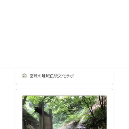
鳴子温泉郷の「潟沼」って危険？レスト
ハウスに行って貸ボートに乗ってみた！
読み方やアクセス・駐車場情報、紅葉の
見ごろも紹介【宮城県大崎市】
宮城県大崎市・鳴子温泉郷の強酸性火口湖「潟
沼（かたぬま）」を深掘り解説。読み方・由
来、潟沼レストハウスのメニューや営業時間、
無料駐車場、アクセス方法、ボート・S…
宮城の地域伝統文化ラボ